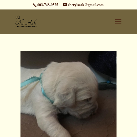
603-748-0525
cherylsark@gmail.com